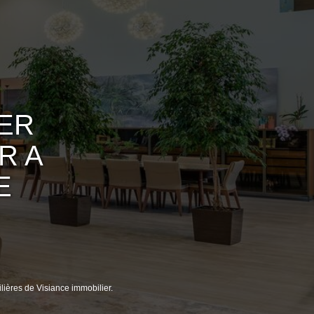
IER
R A
E
lières de Visiance immobilier.