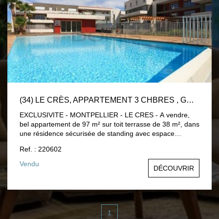
(34) LE CRÈS, APPARTEMENT 3 CHBRES , GRANDE TERRASSE, 2 GARAGES , 1 PLACE DE PARKING, RÉSIDENCE AVEC PISCINE. M²
EXCLUSIVITE - MONTPELLIER - LE CRES - A vendre,
bel appartement de 97 m² sur toit terrasse de 38 m², dans
une résidence sécurisée de standing avec espace
piscine. 3 Chambres, 2 salles de bains, 1 grand séjour
Ref. : 220602
avec cuisine. Très belle exposition Est et Sud. A découvrir
rapidement.
Vendu
DÉCOUVRIR
1