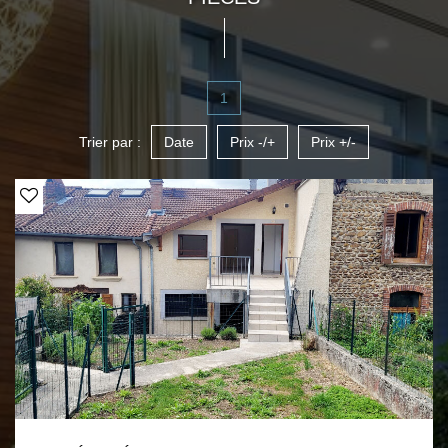
1
Trier par :
Date
Prix -/+
Prix +/-