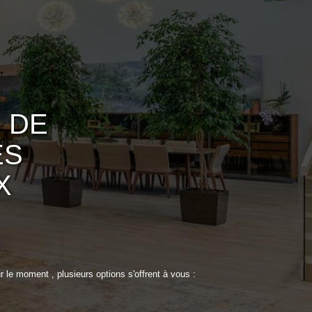
 DE
ES
X
e moment , plusieurs options s'offrent à vous :