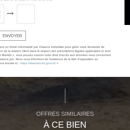
ENVOYER
dans un fichier informatisé par Visiance immobilier pour gérer votre demande de
n de la relation client dans le respect des prescriptions légales applicables et sont
et libertés », vous pouvez exercer votre droit d'accès aux données vous concernant
visiance.pro. Nous vous informons de l'existence de la liste d'opposition au
s inscrire ici :
https://www.bloctel.gouv.fr/
»
OFFRES SIMILAIRES
À CE BIEN