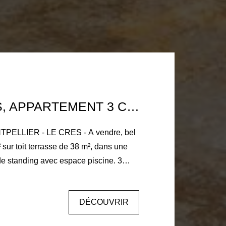
(34) LE CRÈS, APPARTEMENT 3 CHBRES , GRANDE TERRASSE, 2 GARAGES , 1 PLACE DE PARKING, RÉSIDENCE AVEC PISCINE. M²
PELLIER - LE CRES - A vendre, bel
ne
e standing avec espace piscine. 3
 bains, 1 grand séjour avec cuisine.
 Est et Sud. A découvrir rapidement.
DÉCOUVRIR