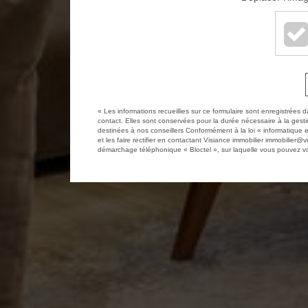
« Les informations recueillies sur ce formulaire sont enregistrées 
contact. Elles sont conservées pour la durée nécessaire à la gestio
destinées à nos conseillers Conformément à la loi « informatique 
et les faire rectifier en contactant Visiance immobilier immobilier@
démarchage téléphonique « Bloctel », sur laquelle vous pouvez vou