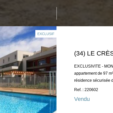
EXCLUSIF
EXCLUSIVITE - MONT
appartement de 97 m² sur toit terrasse de 38 m², dans u
résidence sécurisée d
Chambres, 2 salles de
Ref. : 220602
Très belle exposition
Vendu