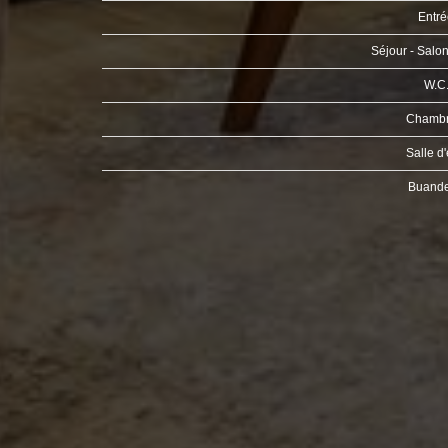
Entr
Séjour - Salon
W.C
Chambr
Salle d
Buande