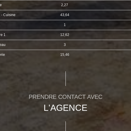
ée
2,27
 - Cuisine
43,64
.
1
e 1
12,62
'eau
3
rie
15,46
PRENDRE CONTACT AVEC
L'AGENCE