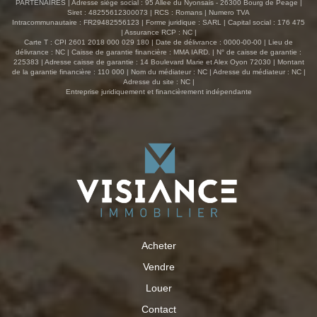
PARTENAIRES | Adresse siège social : 95 Allee du Nyonsais - 26300 Bourg de Peage |
Siret : 48255612300073 | RCS : Romans | Numero TVA
Intracommunautaire : FR29482556123 | Forme juridique : SARL | Capital social : 176 475
| Assurance RCP : NC |
Carte T : CPI 2601 2018 000 029 180 | Date de délivrance : 0000-00-00 | Lieu de
délivrance : NC | Caisse de garantie financière : MMA IARD. | N° de caisse de garantie :
225383 | Adresse caisse de garantie : 14 Boulevard Marie et Alex Oyon 72030 | Montant
de la garantie financière : 110 000 | Nom du médiateur : NC | Adresse du médiateur : NC |
Adresse du site : NC |
Entreprise juridiquement et financièrement indépendante
Acheter
Vendre
Louer
Contact