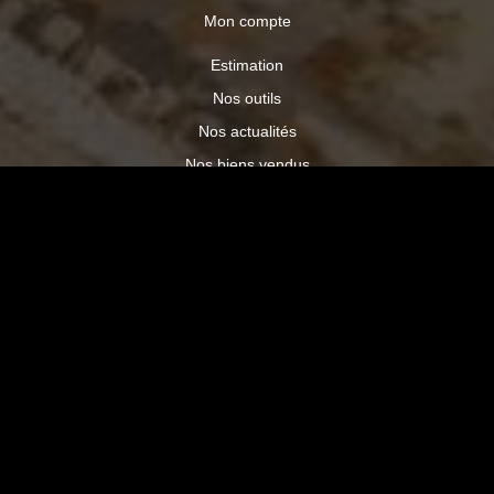
Mon compte
Estimation
Nos outils
Nos actualités
Nos biens vendus
Maison à vendre, Chabrillan
Maison à vendre, Chabeuil
Maison à vendre, Lemps
Appartement à vendre, Lyon
Entrepôt / Local industriel à vendre, Chabeuil
Local d'activité à louer, Etoile-sur-rhône
© Visiance immobilier - Site réalisé par :