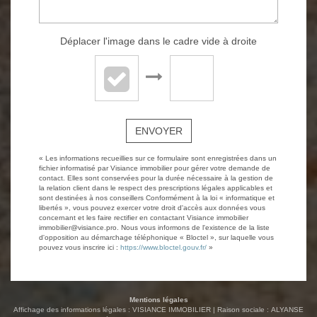
Déplacer l'image dans le cadre vide à droite
ENVOYER
« Les informations recueillies sur ce formulaire sont enregistrées dans un
fichier informatisé par Visiance immobilier pour gérer votre demande de
contact. Elles sont conservées pour la durée nécessaire à la gestion de
la relation client dans le respect des prescriptions légales applicables et
sont destinées à nos conseillers Conformément à la loi « informatique et
libertés », vous pouvez exercer votre droit d'accès aux données vous
concernant et les faire rectifier en contactant Visiance immobilier
immobilier@visiance.pro. Nous vous informons de l'existence de la liste
d'opposition au démarchage téléphonique « Bloctel », sur laquelle vous
pouvez vous inscrire ici :
https://www.bloctel.gouv.fr/
»
Mentions légales
Affichage des informations légales : VISIANCE IMMOBILIER | Raison sociale : ALYANSE