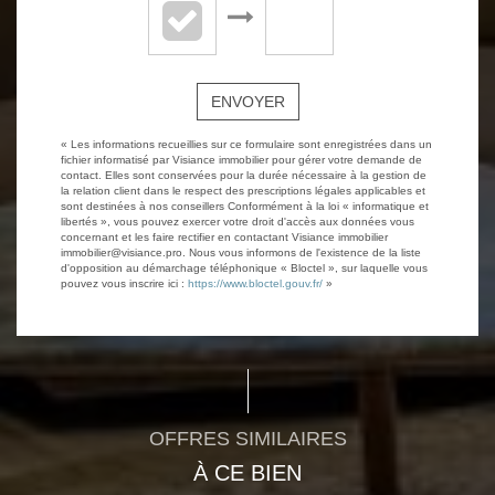
ENVOYER
« Les informations recueillies sur ce formulaire sont enregistrées dans un
fichier informatisé par Visiance immobilier pour gérer votre demande de
contact. Elles sont conservées pour la durée nécessaire à la gestion de
la relation client dans le respect des prescriptions légales applicables et
sont destinées à nos conseillers Conformément à la loi « informatique et
libertés », vous pouvez exercer votre droit d'accès aux données vous
concernant et les faire rectifier en contactant Visiance immobilier
immobilier@visiance.pro. Nous vous informons de l'existence de la liste
d'opposition au démarchage téléphonique « Bloctel », sur laquelle vous
pouvez vous inscrire ici :
https://www.bloctel.gouv.fr/
»
OFFRES SIMILAIRES
À CE BIEN