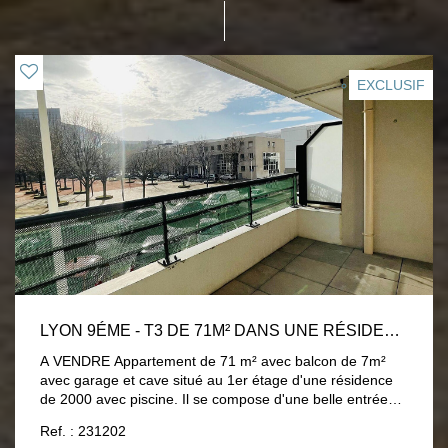
EXCLUSIF
LYON 9ÉME - T3 DE 71M² DANS UNE RÉSIDENCE AVEC PISCINE
A VENDRE Appartement de 71 m² avec balcon de 7m²
avec garage et cave situé au 1er étage d'une résidence
de 2000 avec piscine. Il se compose d'une belle entrée
avec placards et WC indépendants, une pièce à vivre
Ref. : 231202
avec baie vitrée donnant sur le balcon exposé plein sud,