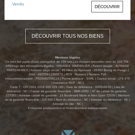
une cuisine aménagée, 2 chambres avec rangements,
Vendu
DÉCOUVRIR
une salle de bains et des toilettes. Double vitrage 145€ de
charges mensuelles Taxe foncière 896€ DPE C
DÉCOUVRIR TOUS NOS BIENS
Mentions légales
Ce bien fait partie d'une copropriété de 158 lots.Les charges annuelles sont de 309.75€.
Affichage des informations légales : VISIANCE IMMOBILIER | Raison sociale : ALYANSE
PARTENAIRES | Adresse siège social : 95 Allee du Nyonsais - 26300 Bourg de Peage |
Siret : 48255612300073 | RCS : Romans | Numero TVA
Intracommunautaire : FR29482556123 | Forme juridique : SARL | Capital social : 176 475
| Assurance RCP : NC |
Carte T : CPI 2601 2018 000 029 180 | Date de délivrance : 0000-00-00 | Lieu de
délivrance : NC | Caisse de garantie financière : MMA IARD. | N° de caisse de garantie :
225383 | Adresse caisse de garantie : 14 Boulevard Marie et Alex Oyon 72030 | Montant
de la garantie financière : 110 000 | Nom du médiateur : NC | Adresse du médiateur : NC |
Adresse du site : NC |
Entreprise juridiquement et financièrement indépendante