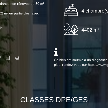
endance non rénovée de 50 m².
4 chambre(s
2 m² en partie clos, avec
de
4402 m²
Ce bien est soumis à un diagnostic 
plus, rendez-vous sur
https://www.g
CLASSES DPE/GES