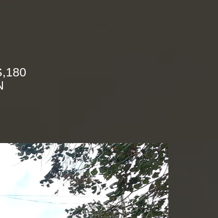
,180
N