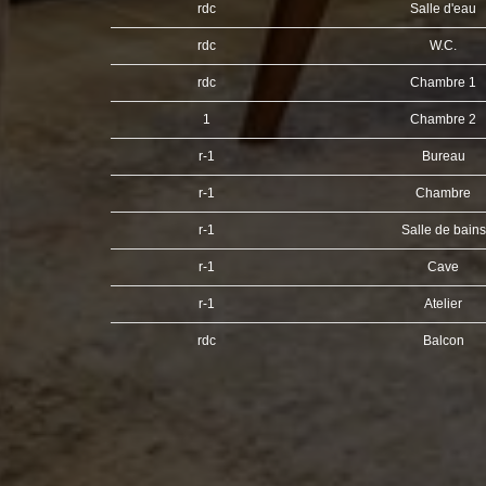
rdc
Salle d'eau
rdc
W.C.
rdc
Chambre 1
1
Chambre 2
r-1
Bureau
r-1
Chambre
r-1
Salle de bain
r-1
Cave
r-1
Atelier
rdc
Balcon