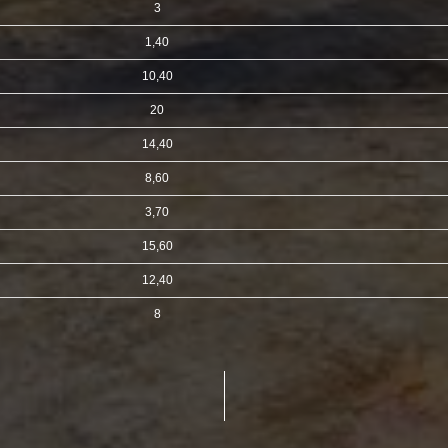
3
1,40
10,40
20
14,40
8,60
s
3,70
15,60
12,40
8