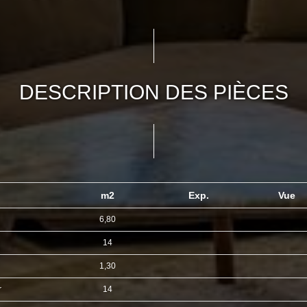
DESCRIPTION DES PIÈCES
m2
Exp.
Vue
6,80
14
1,30
r
14