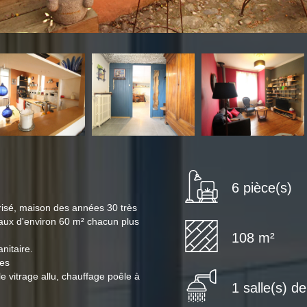
6 pièce(s)
isé, maison des années 30 très
veaux d'environ 60 m² chacun plus
108 m²
nitaire.
ves
le vitrage allu, chauffage poêle à
1 salle(s) d