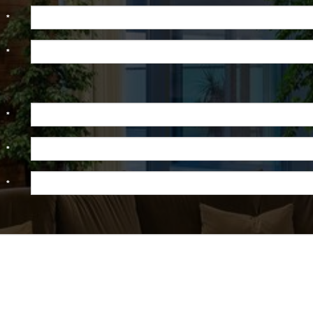
 :
*
:
*
 :
*
 :
*
 :
*