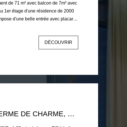
au 1er étage d'une résidence de 2000
ne pièce à vivre avec baie vitrée
 exposé plein sud, une cuisine
DÉCOUVRIR
s avec rangements, une salle de
cière 896€ DPE C
(26) - UPIE FERME DE CHARME, 6 PIÈCES,180 M2, DÉPENDANCES, 4402 M² TERRAIN