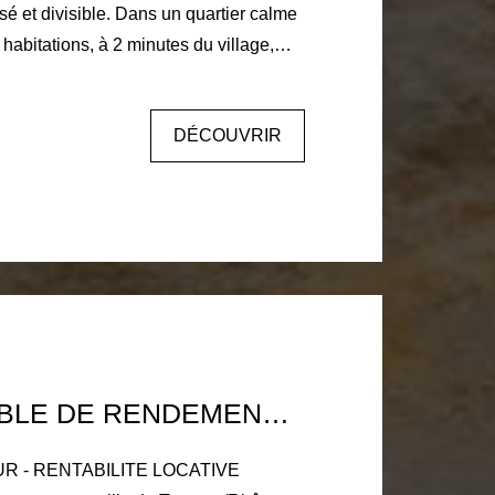
e. Dans un quartier calme
habitations, à 2 minutes du village,
l'égout. LIBRE
DÉCOUVRIR
r Contactez Céline Suillerot au
(07) - IMMEUBLE DE RENDEMENT À TOURNON/RHÔNE AVEC 6 APPARTEMENTS
ATIVE