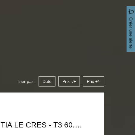
Créer une alerte
Trier par :
Date
Prix -/+
Prix +/-
TERRA DOMITIA LE CRES - T3 60.70 M² AVEC TERRASSE