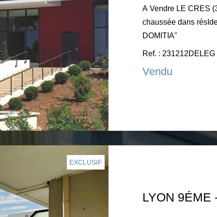
A Vendre LE CRES (34), proche Montpellier, T3 en rez-de-
chaussée dans résI
DOMITIA"
Ref. : 231212DELEG
Vendu
EXCLUSIF