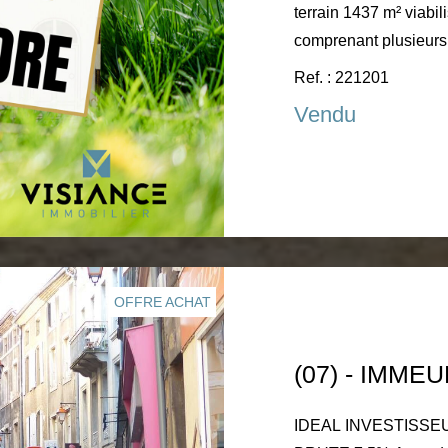
terrain 1437 m² viabilisé et divisibl
comprenant plusieurs 
terrain plat avec accès facile. Tout à 
Ref. : 221201
CONSTRUCTEUR Renseignements et visite sur rdv auprès
Vendu
de Visiance Immobilie
06.08.91.89.31
OFFRE ACHAT
IDEAL INVESTISSEUR - RENTABILITE LOC