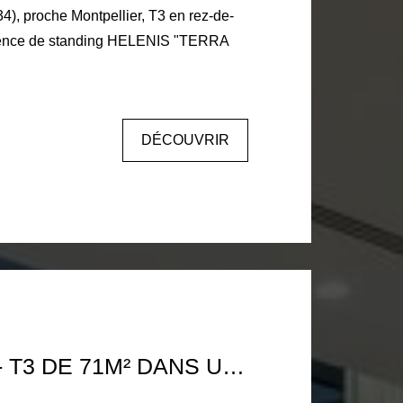
dence de standing HELENIS "TERRA
DÉCOUVRIR
LYON 9ÉME - T3 DE 71M² DANS UNE RÉSIDENCE AVEC PISCINE