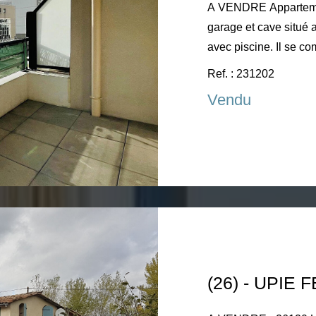
A VENDRE Appartement de 71 m² avec balcon de 7m² avec
garage et cave situé 
avec piscine. Il se compose d'une belle entrée avec placards
et WC indépendants, u
Ref. : 231202
donnant sur le balcon
Vendu
aménagée, 2 chambre
bains et des toilettes. Double vitrage 145€ de charges
mensuelles Taxe fon